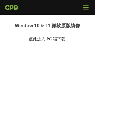
官网首页
끀
店铺购买
Window 10 & 11 微软原版镜像
视频评测
点此进入 PC 端下载
媒体报导
页面
固件下载
服务支持