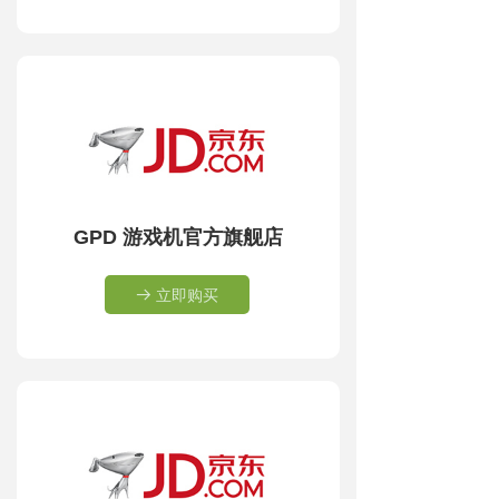
GPD 游戏机官方旗舰店
立即购买
뀠