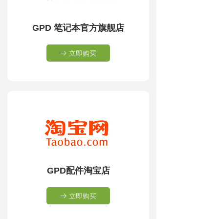
GPD 笔记本官方旗舰店
立即购买
뀠
GPD配件淘宝店
立即购买
뀠