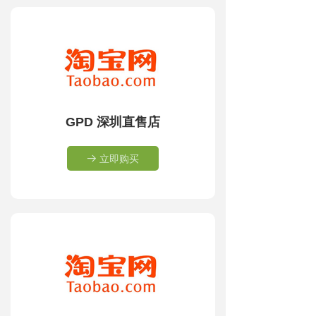
GPD 深圳直售店
立即购买
뀠