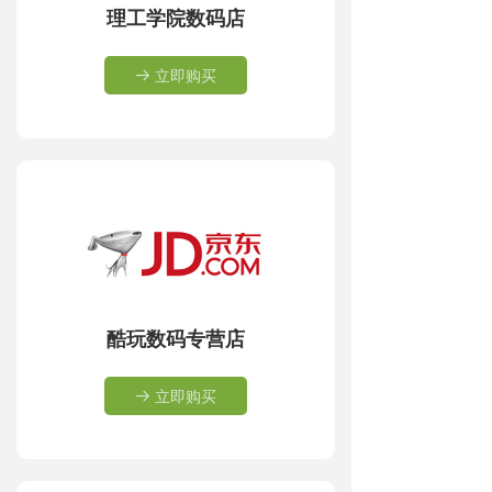
理工学院数码店
立即购买
뀠
酷玩数码专营店
立即购买
뀠