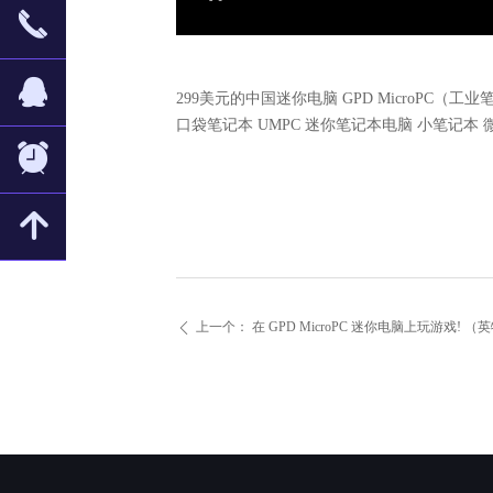
끅
뀩
299美元的中国迷你电脑 GPD MicroPC
口袋笔记本 UMPC 迷你笔记本电脑 小笔记本 微
뀥
녕
上一个：
在 GPD MicroPC 迷你电脑上玩游戏! （英特尔 
ꄴ