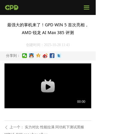
官网首页
끀
店铺购买
最强大的掌机来了！GPD WIN 5 首次亮相‌，
AMD 锐龙 AI Max 385 评测
视频评测
创建时间：
2025-10-28
11:43
媒体报导
分享到：
固件下载
服务支持
上一个：
实力对比 性能拉满 同功耗下测试黑猴
ꄴ