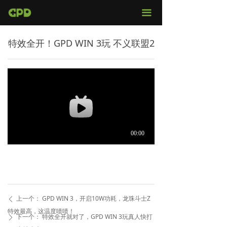
官网首页
끀
店铺购买
特效全开！GPD WIN 3玩 不义联盟2
视频评测
媒体报导
固件下载
服务支持
上一个：
GPD WIN 3，开启10W功耗，龙珠斗士Z
ꄴ
特效最高，这温度啧啧！
下一个：
特效全开就对了，GPD WIN 3玩真人快打
ꄲ