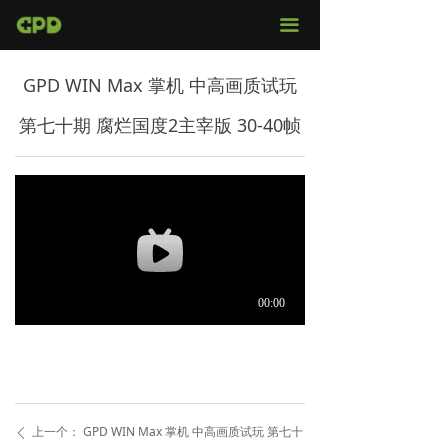
官网首页
끀
店铺购买
GPD WIN Max 掌机 中高画质试玩
视频评测
第七十期 腐烂国度2主宰版 30-40帧
媒体报导
固件下载
服务支持
上一个：
GPD WIN Max 掌机 中高画质试玩 第七十
ꄴ