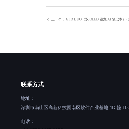
上一个：
GPD DUO（双 OLED 锐龙 AI 笔记本
ꄴ
联系方式
地址：
深圳市南山区高新科技园南区软件产业基地 4D 幢 100
电话：