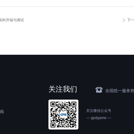
）- 实时开箱与测试
下
ꄲ
关注我们
뀰
全国统一服务
关注微信公众号
6
— gpdgame —