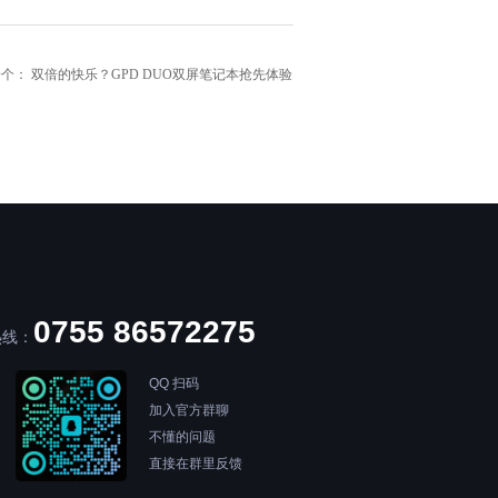
一个：
双倍的快乐？GPD DUO双屏笔记本抢先体验
0755 86572275
热线：
QQ 扫码
加入官方群聊
不懂的问题
直接在群里反馈