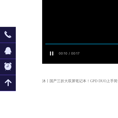
끅
뀩
뀥
녕
沐丨国产三折大双屏笔记本！GPD DUO上手