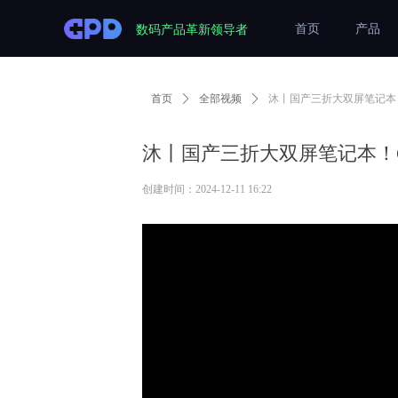
数码产品革新领导者
首页
产品
首页
ꄲ
全部视频
ꄲ
沐丨国产三折大双屏笔记本！
沐丨国产三折大双屏笔记本！G
创建时间：
2024-12-11
16:22