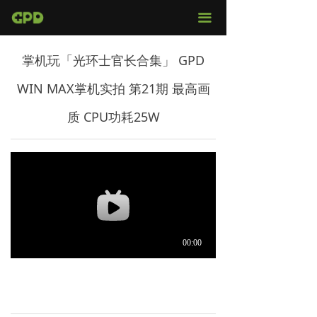
官网首页
끀
店铺购买
掌机玩「光环士官长合集」 GPD
视频评测
WIN MAX掌机实拍 第21期 最高画
媒体报导
质 CPU功耗25W
固件下载
服务支持