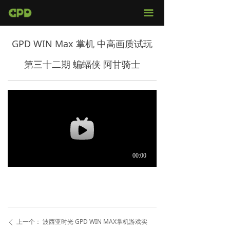
官网首页
끀
店铺购买
GPD WIN Max 掌机 中高画质试玩
视频评测
第三十二期 蝙蝠侠 阿甘骑士
媒体报导
固件下载
服务支持
上一个：
波西亚时光 GPD WIN MAX掌机游戏实
ꄴ