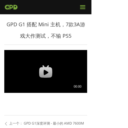
官网首页
끀
店铺购买
GPD G1 搭配 Mini 主机，7款3A游
视频评测
戏大作测试，不输 PS5
媒体报导
固件下载
服务支持
上一个：
GPD G1深度评测 - 最小的 AMD 7600M
ꄴ