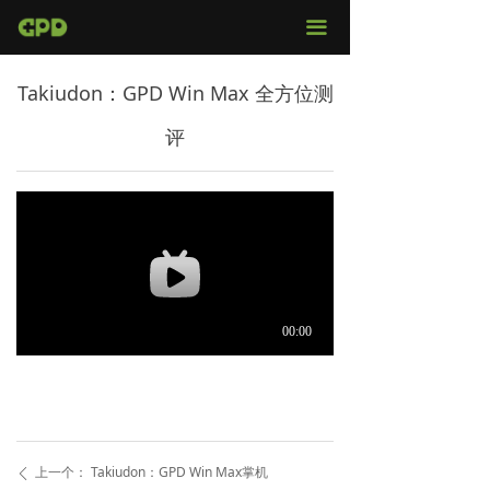
官网首页
끀
店铺购买
Takiudon：GPD Win Max 全方位测
视频评测
评
媒体报导
固件下载
服务支持
上一个：
Takiudon：GPD Win Max掌机
ꄴ