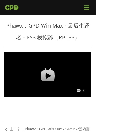
官网首页
끀
店铺购买
Phawx：GPD Win Max - 最后生还
视频评测
者 - PS3 模拟器（RPCS3）
媒体报导
固件下载
服务支持
上一个：
Phawx：GPD Win Max - 14个PS2游戏测
ꄴ