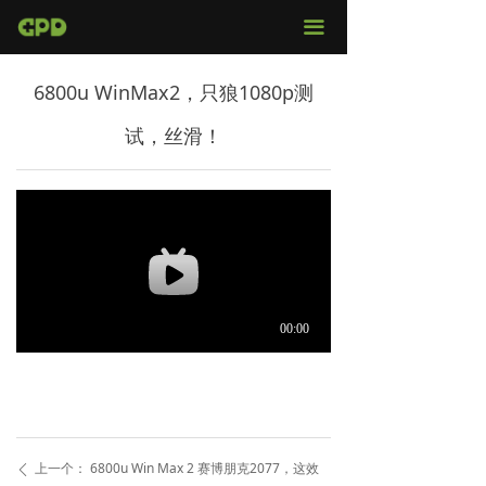
官网首页
끀
店铺购买
6800u WinMax2，只狼1080p测
视频评测
试，丝滑！
媒体报导
固件下载
服务支持
上一个：
6800u Win Max 2 赛博朋克2077，这效
ꄴ