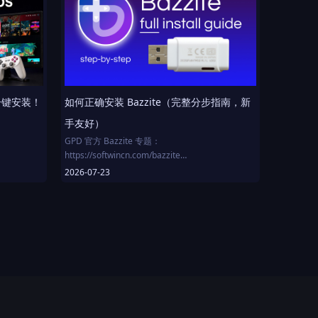
⚫︎ 章节索引
08:45 Linux 反作弊困局
0:00 开篇
10:30 你该尝试 Bazzite 吗？
0:36 实机试玩
0:51 《怪物猎人：荒野》
2 SSD
4:13 《死亡搁浅》
7:13 《怪物猎人：世界》
9:13 外观细节
钟一键安装！
如何正确安装 Bazzite（完整分步指南，新
10:37 电池堪称神来之笔！
13:58 规格详解
手友好）
17:42 外接显示器测试
GPD 官方 Bazzite 专题：
19:04 续航实测
https://softwincn.com/bazzite
20:38 总结陈词
2026-07-23
本视频是我之前制作的 Bazzite 安装指南的更新版
本
Rufus 烧录工具：www.rufus.ie
Bazzite 官网：www.bazzite.gg
时间轴
0:00 本指南内容概览
0:38 第 0 步 —— Bazzite 是什么？
2:08 第 1 步 —— 制作 USB 安装盘
6:43 第 2 步 —— 准备电脑