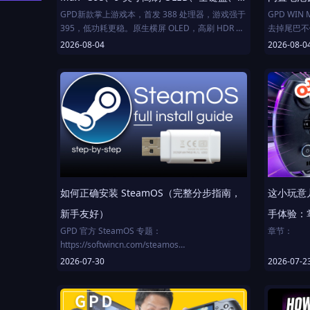
GPD新款掌上游戏本，首发 388 处理器，游戏强于
GPD WI
Xbox 手柄、可拆电池与散热模组
的。
395，低功耗更稳。原生横屏 OLED，高刷 HDR 齐
去掉尾巴不
全，支持压感笔。机身没变大，守住 UMPC 根本。
2026-08-04
2026-08-0
独创模块化：电池可拆卸，插电手持取掉电池仅重
800g+；电池仓能换风扇模组，秒变 NUC，4 风扇
散热 TDP 飙到 120W。内置 97Wh 巨电，4 热管 +
2 风扇，默认 85W。
扩展拉满：双 SSD、900MB/s 高速TF（完美兼容
Switch 2 卡）、双雷电 4 + HDMI + DC +
3.5mm。市面唯一自带完整键盘+手柄+触摸板，掌
机/迷你本二合一。配电容摇杆、霍尔扳机、500 万
如何正确安装 SteamOS（完整分步指南，
这小玩意儿
摄、专属助手键。国内首发免费送风扇模块，老用
户同享。
新手友好）
手体验：掌
GPD 官方 SteamOS 专题：
章节：
https://softwincn.com/steamos
00:00 开场
2026-07-30
2026-07-2
不知道进入 BIOS 的快捷键，可以以下面这种方式
01:23 开箱
进入：https://pc36.co.uk/blogs/pc-building-and-
02:57 
maintenance-tips/how-to-enable-tpm-2-0-and-
06:03 核