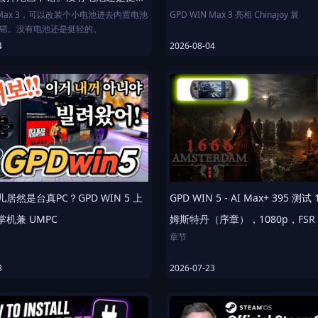
N Max 3，可以改装个小电池进去内置电池
GPD WIN Max 3 亮相 Chinajoy 展
错。没有电池还是挺轻的。
4
2026-08-04
居然是台真PC？GPD WIN 5 上
GPD WIN 5 - AI Max+ 395 测试
机兼 UMPC
姆斯特丹（序章），1080p，FSR
章节
00:00 开场
3
2026-07-23
00:30 75W TDP 实测
系统与外观设计
05:43 45W TDP 实测
心参数
09:48 收尾