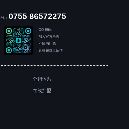
0P低画质）
8:11 第 3 步 —— 安装 Bazzite
11:15 第 4 步 —— 配置 Bazzite
0755 86572275
13:35 第 5a 步 —— 关于"重新定基
热线：
（Rebasing）"的补充说明（可选）
17:01 第 5b 步 —— 创建启动菜单（方便双系统启
QQ 扫码
动）
加入官方群聊
19:25 告诉我你是否安装成功
不懂的问题
直接在群里反馈
分销体系
在线加盟