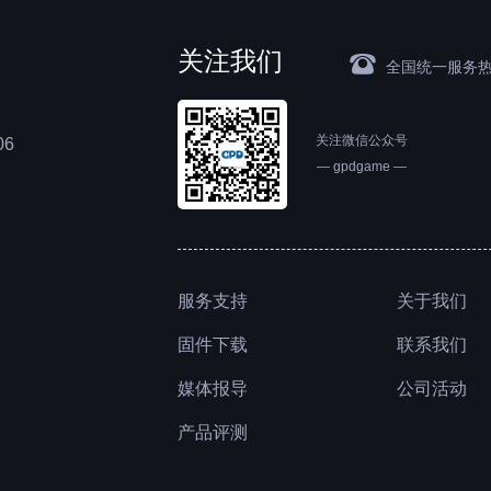
05:47 - 《无人深空》性能表现（108
07:58 - 《赛博朋克2077》基准测试
关注我们
08:49 - Emudeck 模拟器套装！
뀰
全国统一服务
09:40 - Emudeck 安装教程
11:48 - PS2 模拟性能演示
12:42 - Oculink 外置显卡实测！
关注微信公众号
6
— gpdgame —
服务支持
关于我们
联系我们
固件下载
公司活动
媒体报导
产品评测