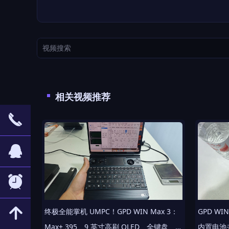
相关视频推荐
끅
뀩
뀥
녕
终极全能掌机 UMPC！GPD WIN Max 3：
GPD W
Max+ 395、9 英寸高刷 OLED、全键盘、
内置电池