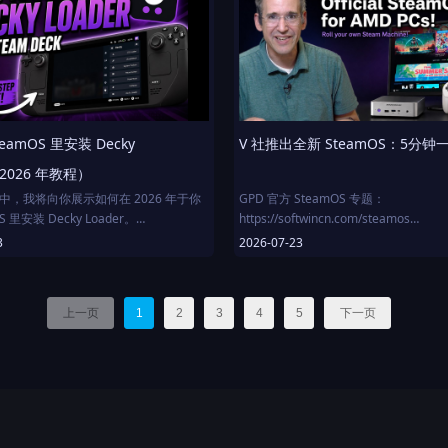
天堂 Switch 2 尺寸对比
电池外接线缆使用演示
GPD WIN 5 规格：
风扇噪音实测
AMD 锐龙 AI Max+ 395
AMD Radeon 8060S 显卡
LPDDR5x 8000 MT/s 64 GB + 4 TB M.
eamOS 里安装 Decky
V 社推出全新 SteamOS：5分
（2026 年教程）
中，我将向你展示如何在 2026 年于你
GPD 官方 SteamOS 专题：
S 里安装 Decky Loader。
https://softwincn.com/steamos
Loader 让你可以通过插件、主题、性能工
3
2026-07-23
的 Steam Deck。如果你想让你的
视频目录：
Deck 更上一层楼，这是必备之选。
00:00 - 开场介绍
01:31 - Steam官方发布 -
上一页
1
2
3
4
5
下一页
到：
https://help.steampowered.com/zh-
桌面模式
cn/faqs/view/65B4-2AA3-5F37-4227
 Decky Loader
02:09 - 安装流程
模式下访问插件
03:06 - 首次启动
件的技巧
04:22 - 安装后体验：运行成功！
04:45 - 验证显示设置
05:33 - 下载游戏