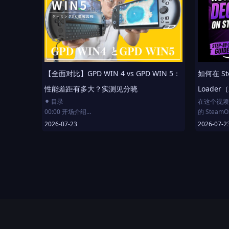
secure-boot-for-windows-11-and-games-fast-
08:30 与任
step-by-step-guide
08:50 
09:26 
时间轴
10:01 收尾
0:00 本教程使用指南
0:54 第零步——什么是 SteamOS？优缺点解析
【全面对比】GPD WIN 4 vs GPD WIN 5：
如何在 St
3:16 第一步——制作 USB 启动盘
5:00 第二步——为安装准备电脑环境
性能差距有多大？实测见分晓
Loader
7:28 第三步——安装 SteamOS
⚫︎ 目录
在这个视频
8:37 第四步——初始化设置 SteamOS
00:00 开场介绍
的 SteamO
12:03 个人观点：SteamOS 与其他系统的对比（选
00:29 外观对比
Decky 
2026-07-23
2026-07-2
看）
07:39 《怪物猎人：世界》实测（GPD WIN4）
具等来定制你
13:14 免费支持我！
09:47 《怪物猎人：世界》实测（GPD WIN5）
Steam 
13:48 第五步——与 Windows 组建双系统
13:28 总结陈词
📌 你将学
如何切换到
如何下载并安装
如何在游戏
获取最佳插