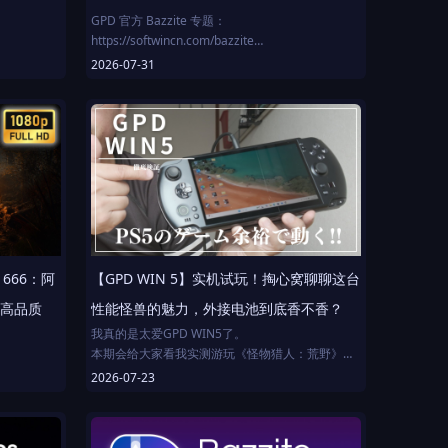
GPD 官方 Bazzite 专题：
https://softwincn.com/bazzite
2026-07-31
作者：
大家一直劝我把 Bazzite OS 装进我的 DIY Steam
主机……于是我终于照做了。
本期视频中，我们将 Bazzite OS 安装到迷你主机
上，排查Wi-Fi驱动故障，实测游戏性能，并与
SteamOS 横向对比，验证 Linux 游戏生态是否已成
熟到足以取代 Windows。
从 RX 570 这类老将到 RX 9060 XT 新秀，我全面测
试了不同世代的硬件，看看 Bazzite 在自定义游戏
平台上的真实表现。
 1666：阿
【GPD WIN 5】实机试玩！掏心窝聊聊这台
目录
 高品质
性能怪兽的魅力，外接电池到底香不香？
我真的是太爱GPD WIN5了。
00:00 开场
本期会给大家看我实测游玩《怪物猎人：荒野》
00:45 安装 Bazzite OS
《死亡搁浅2》《怪物猎人：世界》的实际表现，
2026-07-23
01:20 首个硬伤：Wi-Fi 失灵
另外关于这个外接电池的使用感受，我也跟大家掏
03:30 Bazzite OS 初体验
点真心话！
05:35 Bazzite 最大短板
06:25 Bazzite 游戏实测