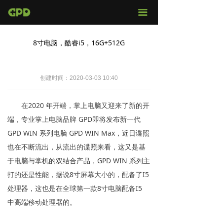
官网首页
끀
店铺购买
8寸电脑，酷睿i5，16G+512G
视频评测
媒体报导
创建时间：
2020-03-03
10:40
固件下载
在2020 年开端，掌上电脑又迎来了新的开
端，专业掌上电脑品牌 GPD即将发布新一代
服务支持
GPD WIN 系列电脑 GPD WIN Max，近日谍照
也在不断流出，从流出的谍照来看，这又是基
于电脑与掌机的双结合产品，GPD WIN 系列主
打的还是性能，据说8寸屏幕大小的，配备了I5
处理器，这也是在全球第一款8寸电脑配备I5
中高端移动处理器的。